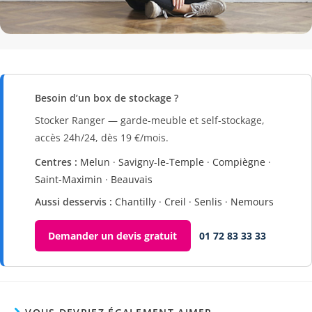
Besoin d’un box de stockage ?
Stocker Ranger — garde-meuble et self-stockage,
accès 24h/24, dès 19 €/mois.
Centres :
Melun
·
Savigny-le-Temple
·
Compiègne
·
Saint-Maximin
·
Beauvais
Aussi desservis :
Chantilly
·
Creil
·
Senlis
·
Nemours
Demander un devis gratuit
01 72 83 33 33