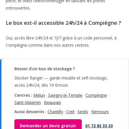
pièce, et videz l’électroménager en laissant les portes
entrouvertes.
Le box est-il accessible 24h/24 à Compiègne ?
Oui, accès libre 24h/24 et 7j/7 grâce à un code personnel, à
Compiègne comme dans nos autres centres.
Besoin d’un box de stockage ?
Stocker Ranger — garde-meuble et self-stockage,
accès 24h/24, dès 19 €/mois.
Centres :
Melun
·
Savigny-le-Temple
·
Compiègne
·
Saint-Maximin
·
Beauvais
Aussi desservis :
Chantilly
·
Creil
·
Senlis
·
Nemours
Demander un devis gratuit
01 72 83 33 33