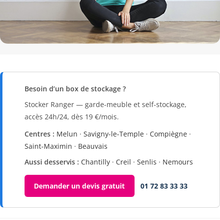
Besoin d’un box de stockage ?
Stocker Ranger — garde-meuble et self-stockage,
accès 24h/24, dès 19 €/mois.
Centres :
Melun
·
Savigny-le-Temple
·
Compiègne
·
Saint-Maximin
·
Beauvais
Aussi desservis :
Chantilly
·
Creil
·
Senlis
·
Nemours
Demander un devis gratuit
01 72 83 33 33