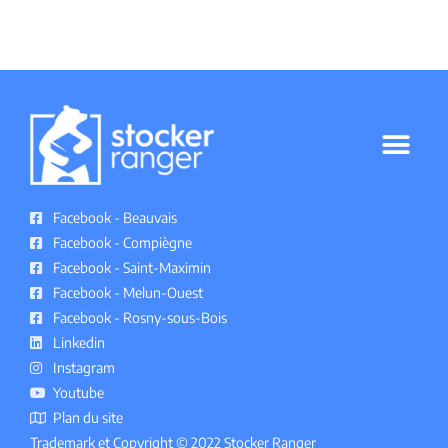
GARDE MEUBLE RANGER MELUN
POLITIQUE DE CONFIDENTIALITÉ
Facebook - Beauvais
Facebook - Compiègne
Facebook - Saint-Maximin
Facebook - Melun-Ouest
Facebook - Rosny-sous-Bois
Linkedin
Instagram
Youtube
Plan du site
Trademark et Copyright © 2022 Stocker Ranger