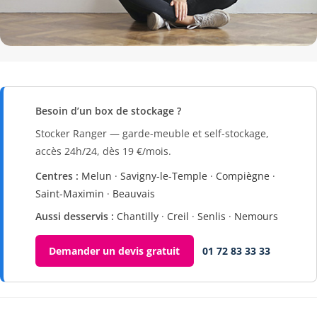
Besoin d’un box de stockage ?
Stocker Ranger — garde-meuble et self-stockage,
accès 24h/24, dès 19 €/mois.
Centres :
Melun
·
Savigny-le-Temple
·
Compiègne
·
Saint-Maximin
·
Beauvais
Aussi desservis :
Chantilly
·
Creil
·
Senlis
·
Nemours
Demander un devis gratuit
01 72 83 33 33