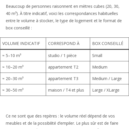
Beaucoup de personnes raisonnent en mètres cubes (20, 30,
40 m³). À titre indicatif, voici les correspondances habituelles
entre le volume à stocker, le type de logement et le format de
box conseillé :
VOLUME INDICATIF
CORRESPOND À
BOX CONSEILLÉ
≈ 5–10 m³
studio / 1 pièce
Small
≈ 10–20 m³
appartement T2
Medium
≈ 20–30 m³
appartement T3
Medium / Large
≈ 30–50 m³
maison / T4 et plus
Large / XLarge
Ce ne sont que des repères : le volume réel dépend de vos
meubles et de la possibilité d’empiler. Le plus sûr est de faire