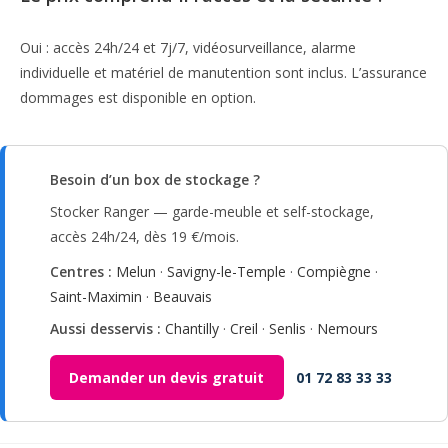
Oui : accès 24h/24 et 7j/7, vidéosurveillance, alarme
individuelle et matériel de manutention sont inclus. L’assurance
dommages est disponible en option.
Besoin d’un box de stockage ?
Stocker Ranger — garde-meuble et self-stockage,
accès 24h/24, dès 19 €/mois.
Centres :
Melun
·
Savigny-le-Temple
·
Compiègne
·
Saint-Maximin
·
Beauvais
Aussi desservis :
Chantilly
·
Creil
·
Senlis
·
Nemours
Demander un devis gratuit
01 72 83 33 33