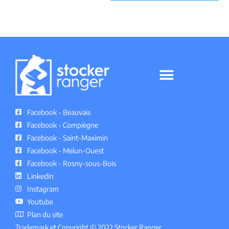
GARDE MEUBLE RANGER MELUN
POLITIQUE DE CONFIDENTIALITÉ
Facebook - Beauvais
Facebook - Compiègne
Facebook - Saint-Maximin
Facebook - Melun-Ouest
Facebook - Rosny-sous-Bois
Linkedin
Instagram
Youtube
Plan du site
Trademark et Copyright © 2022 Stocker Ranger