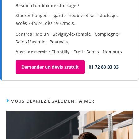
Besoin d’un box de stockage ?
Stocker Ranger — garde-meuble et self-stockage,
accès 24h/24, dès 19 €/mois.
Centres :
Melun
·
Savigny-le-Temple
·
Compiègne
·
Saint-Maximin
·
Beauvais
Aussi desservis :
Chantilly
·
Creil
·
Senlis
·
Nemours
Demander un devis gratuit
01 72 83 33 33
VOUS DEVRIEZ ÉGALEMENT AIMER