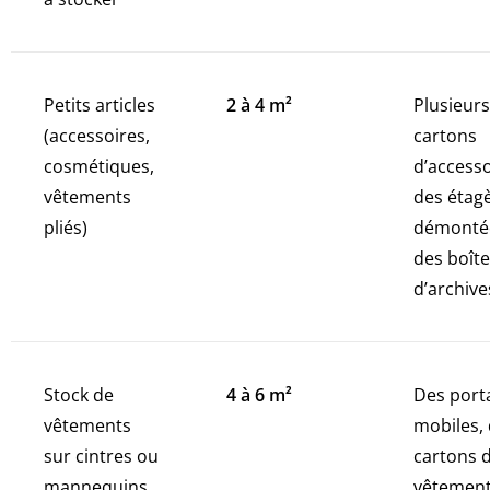
Petits articles
2 à 4 m²
Plusieurs
(accessoires,
cartons
cosmétiques,
d’accesso
vêtements
des étag
pliés)
démonté
des boît
d’archive
Stock de
4 à 6 m²
Des port
vêtements
mobiles,
sur cintres ou
cartons 
mannequins
vêtement