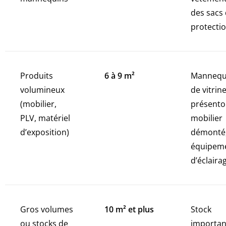
des sacs
protectio
Produits
6 à 9 m²
Mannequ
volumineux
de vitrine
(mobilier,
présentoi
PLV, matériel
mobilier
d’exposition)
démonté
équipem
d’éclaira
Gros volumes
10 m² et plus
Stock
ou stocks de
importan